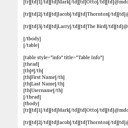
[tr][td]1[/td][td]Mark[/td][td]Otto[/td][td]@mdo[
[tr][td]2[/td][td]Jacob[/td][td]Thornton[/td][td
[tr][td]3[/td][td]Larry[/td][td]The Bird[/td][td]
[/tbody]
[/table]
[table style=”info” title=”Table Info”]
[thead]
[th]#[/th]
[th]First Name[/th]
[th]Last Name[/th]
[th]Username[/th]
[/thead]
[tbody]
[tr][td]1[/td][td]Mark[/td][td]Otto[/td][td]@mdo[
[tr][td]2[/td][td]Jacob[/td][td]Thornton[/td][td