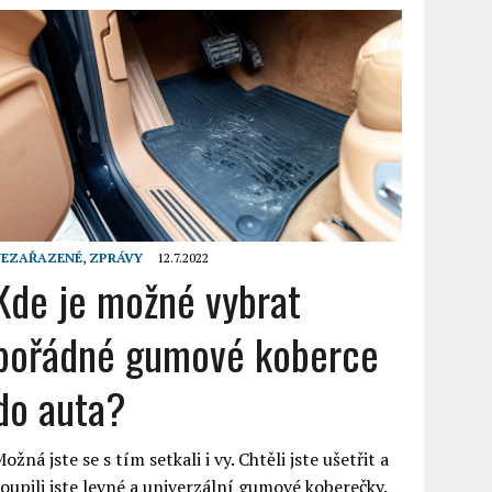
NEZAŘAZENÉ
,
ZPRÁVY
12.7.2022
Kde je možné vybrat
pořádné gumové koberce
do auta?
ožná jste se s tím setkali i vy. Chtěli jste ušetřit a
oupili jste levné a univerzální gumové koberečky.