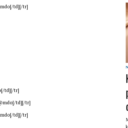
@mdo[/td][/tr]
/td][/tr]
]@mdo[/td][/tr]
@mdo[/td][/tr]
M
k