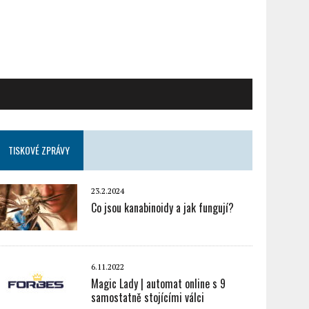
TISKOVÉ ZPRÁVY
23.2.2024
Co jsou kanabinoidy a jak fungují?
6.11.2022
Magic Lady | automat online s 9
samostatně stojícími válci