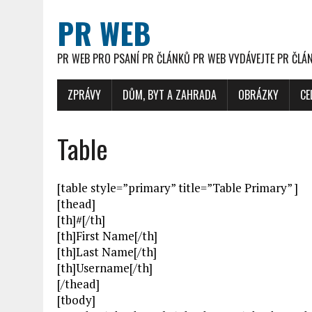
PR WEB
PR WEB PRO PSANÍ PR ČLÁNKŮ PR WEB VYDÁVEJTE PR ČLÁ
ZPRÁVY
DŮM, BYT A ZAHRADA
OBRÁZKY
CE
Table
[table style=”primary” title=”Table Primary” ]
[thead]
[th]#[/th]
[th]First Name[/th]
[th]Last Name[/th]
[th]Username[/th]
[/thead]
[tbody]