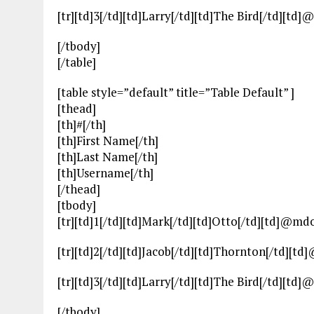
[tr][td]3[/td][td]Larry[/td][td]The Bird[/td][td]
[/tbody]
[/table]
[table style=”default” title=”Table Default” ]
[thead]
[th]#[/th]
[th]First Name[/th]
[th]Last Name[/th]
[th]Username[/th]
[/thead]
[tbody]
[tr][td]1[/td][td]Mark[/td][td]Otto[/td][td]@mdo[
[tr][td]2[/td][td]Jacob[/td][td]Thornton[/td][td
[tr][td]3[/td][td]Larry[/td][td]The Bird[/td][td]
[/tbody]