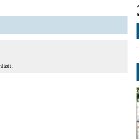
A
a
hlásit
.