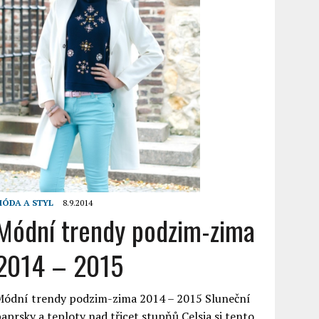
ÓDA A STYL
8.9.2014
Módní trendy podzim-zima
2014 – 2015
Módní trendy podzim-zima 2014 – 2015 Sluneční
aprsky a teploty nad třicet stupňů Celsia si tento