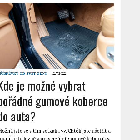
ŘÍSPĚVKY OD
SVET ZENY
12.7.2022
Kde je možné vybrat
pořádné gumové koberce
do auta?
ožná jste se s tím setkali i vy. Chtěli jste ušetřit a
oupili jste levné a univerzální gumové koberečky.