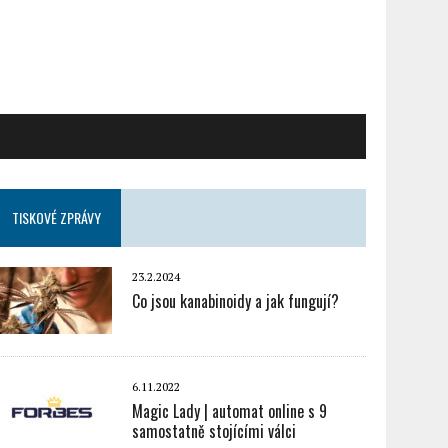
TISKOVÉ ZPRÁVY
23.2.2024
Co jsou kanabinoidy a jak fungují?
6.11.2022
Magic Lady | automat online s 9
samostatně stojícími válci