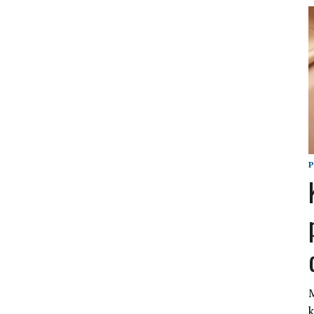
P
M
k