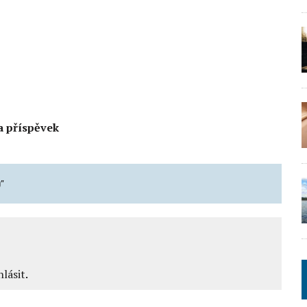
a příspěvek
"
hlásit
.