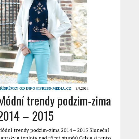
ŘÍSPĚVKY OD
INFO@PRESS-MEDIA.CZ
8.9.2014
Módní trendy podzim-zima
2014 – 2015
Módní trendy podzim-zima 2014 – 2015 Sluneční
aprsky a teploty nad třicet stupňů Celsia si tento